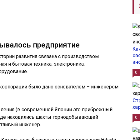
вывалось предприятие
Ка
св
стории развития связана с производством
ин
ная и бытовая техника, электроника,
рудование.
0
корпорации было дано основателем – инженером
Ст
ха
селения (в современной Японии это прибрежный
, где находились шахты горнодобывающей
0
антливый инженер.
ухара, друг будущего главы корпорации Hitachi