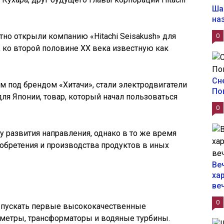
Ша
на
тно открыли компанию «Hitachi Seisakush» для
0
, ко второй половине XX века известную как
Сн
под брендом «Хитачи», стали электродвигатели
По
 для Японии, товар, который начал пользоваться
0
 развития направления, однако в то же время
обретения и производства продуктов в иных
Ве
ха
ве
0
выпускать первые высококачественные
тметры, трансформаторы и водяные турбины.