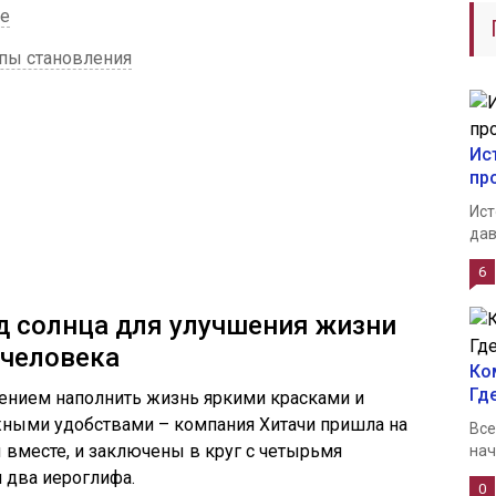
ие
апы становления
Ис
пр
Ист
дав
6
д солнца для улучшения жизни
человека
Ко
Гд
лением наполнить жизнь яркими красками и
ными удобствами – компания Хитачи пришла на
Все
 вместе, и заключены в круг с четырьмя
нач
 два иероглифа.
0