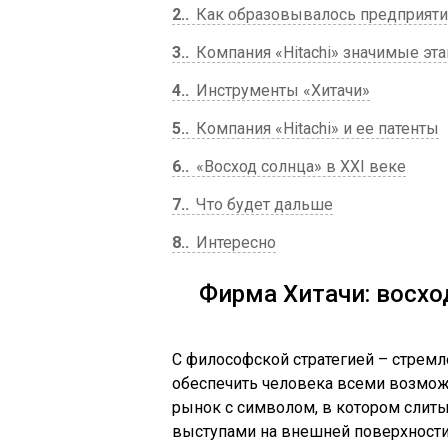
2.
Как образовывалось предприят
3.
Компания «Hitachi» значимые эт
4.
Инструменты «Хитачи»
5.
Компания «Hitachi» и ее патенты
6.
«Восход солнца» в XXI веке
7.
Что будет дальше
8.
Интересно
Фирма Хитачи: восхо
С философской стратегией – стрем
обеспечить человека всеми возмож
рынок с символом, в котором слиты
выступами на внешней поверхности