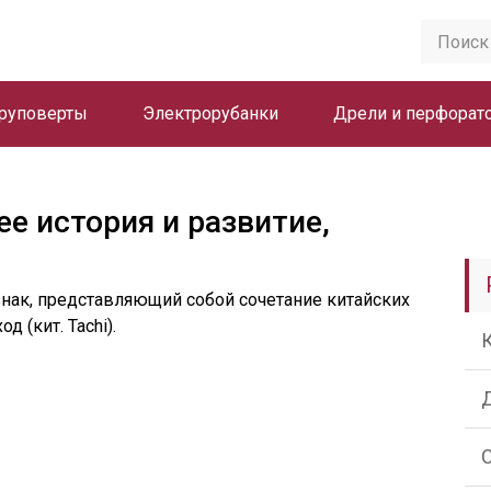
руповерты
Электрорубанки
Дрели и перфорат
ее история и развитие,
 знак, представляющий собой сочетание китайских
д (кит. Tachi).