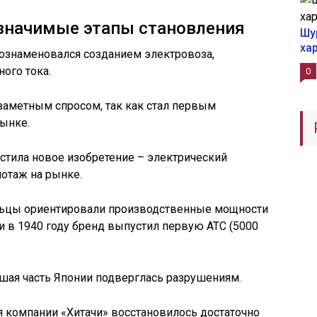
 значимые этапы становления
Шу
ха
и ознаменовался созданием электровоза,
ого тока.
0
 заметным спросом, так как стал первым
ынке.
устила новое изобретение – электрический
отаж на рынке.
ельцы ориентировали производственные мощности
 и в 1940 году бренд выпустил первую АТС (5000
шая часть Японии подверглась разрушениям.
я компании «Хитачи» восстановилось достаточно