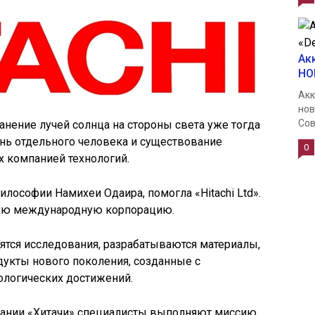
Ак
НО
Акк
нов
Сов
анение лучей солнца на стороны света уже тогда
нь отдельного человека и существование
0
 компанией технологий.
философии Намихеи Одаира, помогла «Hitachi Ltd».
ую международную корпорацию.
ятся исследования, разрабатываются материалы,
дукты нового поколения, созданные с
логических достижений.
пании «Хитачи» специалисты выполняют миссию